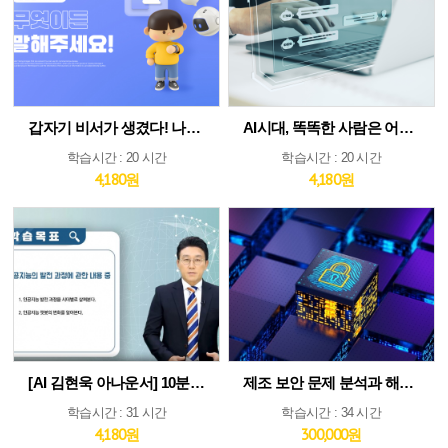
갑자기 비서가 생겼다! 나만의 AI인턴 활용법
AI시대, 똑똑한 사람은 어떻게 생각하고 질문하는가
학습시간 : 20 시간
학습시간 : 20 시간
4,180원
4,180원
[AI 김현욱 아나운서] 10분이면 따라하는 직장인 ChatGPT 바이블
제조 보안 문제 분석과 해법 : IEC 62443 분석 및 구축 전략 집중 분석
학습시간 : 31 시간
학습시간 : 34 시간
4,180원
300,000원