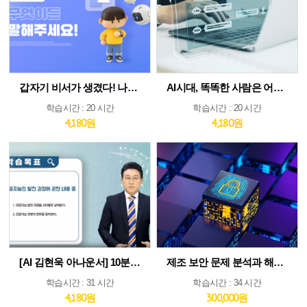
갑자기 비서가 생겼다! 나만의 AI인턴 활용법
AI시대, 똑똑한 사람은 어떻게 생각하고 질문하는가
학습시간 : 20 시간
학습시간 : 20 시간
4,180원
4,180원
[AI 김현욱 아나운서] 10분이면 따라하는 직장인 ChatGPT 바이블
제조 보안 문제 분석과 해법 : IEC 62443 분석 및 구축 전략 집중 분석
학습시간 : 31 시간
학습시간 : 34 시간
4,180원
300,000원