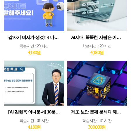
갑자기 비서가 생겼다! 나만의 AI인턴 활용법
AI시대, 똑똑한 사람은 어떻게 생각하고 질문하는가
학습시간 : 20 시간
학습시간 : 20 시간
4,180원
4,180원
[AI 김현욱 아나운서] 10분이면 따라하는 직장인 ChatGPT 바이블
제조 보안 문제 분석과 해법 : IEC 62443 분석 및 구축 전략 집중 분석
학습시간 : 31 시간
학습시간 : 34 시간
4,180원
300,000원