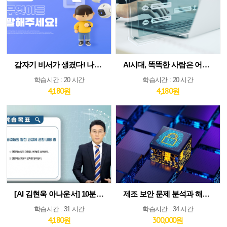
갑자기 비서가 생겼다! 나만의 AI인턴 활용법
AI시대, 똑똑한 사람은 어떻게 생각하고 질문하는가
학습시간 : 20 시간
학습시간 : 20 시간
4,180원
4,180원
[AI 김현욱 아나운서] 10분이면 따라하는 직장인 ChatGPT 바이블
제조 보안 문제 분석과 해법 : IEC 62443 분석 및 구축 전략 집중 분석
학습시간 : 31 시간
학습시간 : 34 시간
4,180원
300,000원