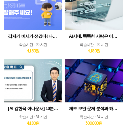
갑자기 비서가 생겼다! 나만의 AI인턴 활용법
AI시대, 똑똑한 사람은 어떻게 생각하고 질문하는가
학습시간 : 20 시간
학습시간 : 20 시간
4,180원
4,180원
[AI 김현욱 아나운서] 10분이면 따라하는 직장인 ChatGPT 바이블
제조 보안 문제 분석과 해법 : IEC 62443 분석 및 구축 전략 집중 분석
학습시간 : 31 시간
학습시간 : 34 시간
4,180원
300,000원