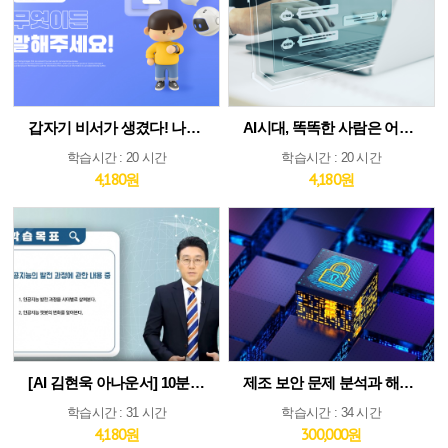
갑자기 비서가 생겼다! 나만의 AI인턴 활용법
AI시대, 똑똑한 사람은 어떻게 생각하고 질문하는가
학습시간 : 20 시간
학습시간 : 20 시간
4,180원
4,180원
[AI 김현욱 아나운서] 10분이면 따라하는 직장인 ChatGPT 바이블
제조 보안 문제 분석과 해법 : IEC 62443 분석 및 구축 전략 집중 분석
학습시간 : 31 시간
학습시간 : 34 시간
4,180원
300,000원