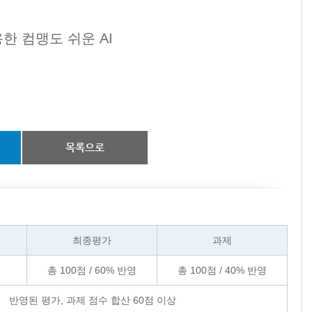
용한 컴맹도 쉬운 AI
목록으로
최종평가
과제
총
100
점 /
60
% 반영
총
100
점 /
40
% 반영
반영된 평가, 과제 점수 합산
60
점 이상