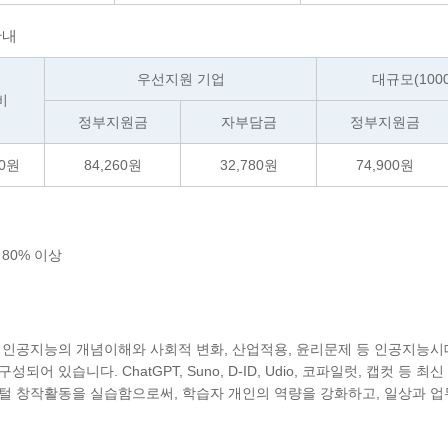
안내
우선지원 기업
대규모(100
비
정부지원금
자부담금
정부지원금
0
원
84,260
원
32,780
원
74,900
원
율
80
% 이상
 인공지능의 개념이해와 사회적 변화, 산업적용, 윤리문제 등 인공지능시
성되어 있습니다. ChatGPT, Suno, D-ID, Udio, 코파일럿, 캡컷 등
털 창작활동을 실습함으로써, 학습자 개인의 역량을 강화하고, 일상과 업무