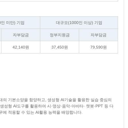
0인 미만) 기업
대규모(1000인 이상) 기업
자부담금
정부지원금
자부담금
42,140
원
37,450
원
79,590
원
대의 기본소양을 함양하고, 생성형 AI기술을 활용한 실습 중심의
 최신 생성형 AI도구를 활용하여 시·영상·음악·아바타· 챗봇·PPT 등 다
에 적용할 수 있는 AI활용 능력을 배양합니다.