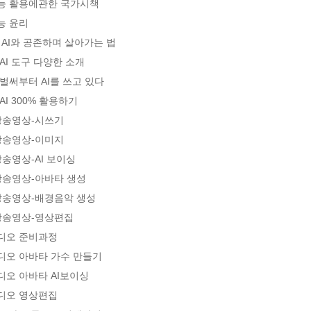
능 활용에관한 국가시책
능 윤리
, AI와 공존하며 살아가는 법
AI 도구 다양한 소개
벌써부터 AI를 쓰고 있다
AI 300% 활용하기
낭송영상-시쓰기
낭송영상-이미지
낭송영상-AI 보이싱
낭송영상-아바타 생성
낭송영상-배경음악 생성
 낭송영상-영상편집
디오 준비과정
디오 아바타 가수 만들기
오 아바타 AI보이싱
디오 영상편집