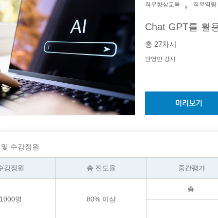
직무향상교육
직무역량
Chat GPT를 활
총
27
차시
안영만
강사
미리보기
 및 수강정원
수강정원
총 진도율
중간평가
총
1000
명
80
% 이상