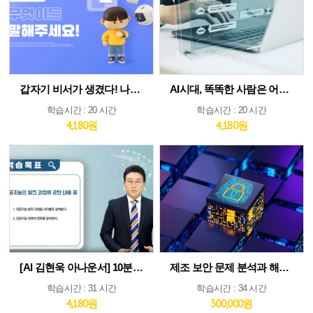
갑자기 비서가 생겼다! 나만의 AI인턴 활용법
AI시대, 똑똑한 사람은 어떻게 생각하고 질문하는가
학습시간 : 20 시간
학습시간 : 20 시간
4,180원
4,180원
[AI 김현욱 아나운서] 10분이면 따라하는 직장인 ChatGPT 바이블
제조 보안 문제 분석과 해법 : IEC 62443 분석 및 구축 전략 집중 분석
학습시간 : 31 시간
학습시간 : 34 시간
4,180원
300,000원