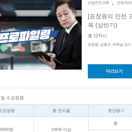
산업안전교육
근로자(비
[표창원의 안전
육 (상반기)
총
12
차시
표창원, 심종수, 박옥남
강사
미리보기
 및 수강정원
수강정원
총 진도율
중간평가
총
2000
명
100
% 이상