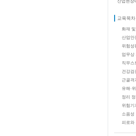
산업현장에
교육목차
화재 및
산업안
위험성
업무상 
직무스
건강검
근골격
유해·위
정리 정
위험기
소음성
피로와