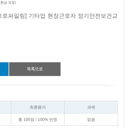
환급 과정)
 프로파일링] 기타업 현장근로자 정기안전보건교
목록으로
최종평가
과제
총
100
점 /
100
% 반영
없음