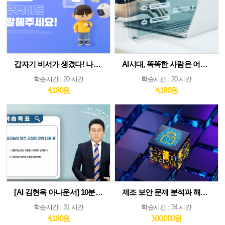
갑자기 비서가 생겼다! 나만의 AI인턴 활용법
AI시대, 똑똑한 사람은 어떻게 생각하고 질문하는가
학습시간 : 20 시간
학습시간 : 20 시간
4,180원
4,180원
[AI 김현욱 아나운서] 10분이면 따라하는 직장인 ChatGPT 바이블
제조 보안 문제 분석과 해법 : IEC 62443 분석 및 구축 전략 집중 분석
학습시간 : 31 시간
학습시간 : 34 시간
4,180원
300,000원